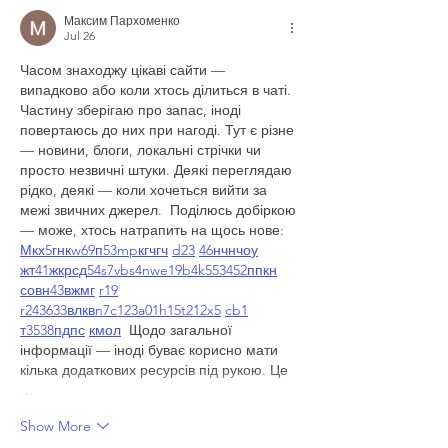
Максим Пархоменко
Jul 26
Часом знаходжу цікаві сайти — 
випадково або коли хтось ділиться в чаті. 
Частину зберігаю про запас, іноді 
повертаюсь до них при нагоді. Тут є різне 
— новини, блоги, локальні стрічки чи 
просто незвичні штуки. Деякі переглядаю 
рідко, деякі — коли хочеться вийти за 
межі звичних джерел.  Поділюсь добіркою 
— може, хтось натрапить на щось нове:  
М
к
х
5
г
нк
w69
п
53
mp
кг
чг
ч
d23
46
н
чн
чо
у
жт
41
ж
кр
сд
54
s7
vb
s4
nw
e19
b4
k55
34
52
пп
кн
с
о
вн
43
вж
мг
r19
r24
36
33
вл
кв
n7
c123
a01
h15
t21
2x5
cb1
т
35
38
пд
пс
км
ол
  Щодо загальної 
інформації — іноді буває корисно мати 
кілька додаткових ресурсів під рукою. Це 
…
Show More