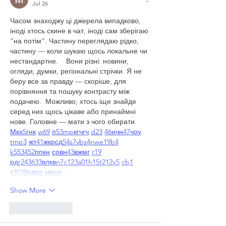
Jul 26
Часом знаходжу ці джерела випадково, 
іноді хтось скине в чат, іноді сам зберігаю 
“на потім”. Частину переглядаю рідко, 
частину — коли шукаю щось локальне чи 
нестандартне.    Вони різні: новини, 
огляди, думки, регіональні стрічки. Я не 
беру все за правду — скоріше, для 
порівняння та пошуку контрасту між 
подачею.  Можливо, хтось іще знайде 
серед них щось цікаве або принаймні 
нове. Головне — мати з чого обирати.  
М
к
х
5
г
нк
w69
п
53
mp
кг
чг
ч
d23
46
н
чн
47
чо
у
tmp3
жт
41
ж
кр
сд
54
s7
vb
s4
nw
e19
b4
k55
34
52
пп
кн
с
о
вн
43
вж
мг
r19
рд
r24
36
33
вл
кв
n7
c123
a01
h15
t21
2x5
cb1
т
35
38
пд
пс
км
ол
 …
Show More
Like
Reply