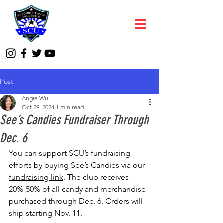
Post
Angie Wu
Oct 29, 2024
1 min read
See’s Candies Fundraiser Through
Dec. 6
You can support SCU’s fundraising 
efforts by buying See’s Candies via our 
fundraising link
. The club receives 
20%-50% of all candy and merchandise 
purchased through Dec. 6. Orders will 
ship starting Nov. 11.