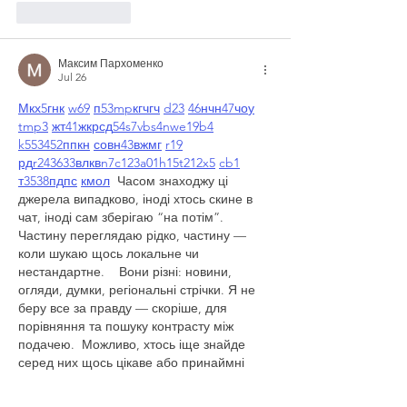
Like
Reply
Максим Пархоменко
Jul 26
М
к
х
5
г
нк
w69
п
53
mp
кг
чг
ч
d23
46
н
чн
47
чо
у
tmp3
жт
41
ж
кр
сд
54
s7
vb
s4
nw
e19
b4
k55
34
52
пп
кн
с
о
вн
43
вж
мг
r19
рд
r24
36
33
вл
кв
n7
c123
a01
h15
t21
2x5
cb1
т
35
38
пд
пс
км
ол
  Часом знаходжу ці 
джерела випадково, іноді хтось скине в 
чат, іноді сам зберігаю “на потім”. 
Частину переглядаю рідко, частину — 
коли шукаю щось локальне чи 
нестандартне.    Вони різні: новини, 
огляди, думки, регіональні стрічки. Я не 
беру все за правду — скоріше, для 
порівняння та пошуку контрасту між 
подачею.  Можливо, хтось іще знайде 
серед них щось цікаве або принаймні 
нове. Головне — мати з чого обирати. 